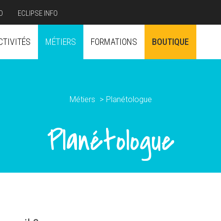
O
ECLIPSE INFO
CTIVITÉS
MÉTIERS
FORMATIONS
BOUTIQUE
Métiers
Planétologue
Planétologue