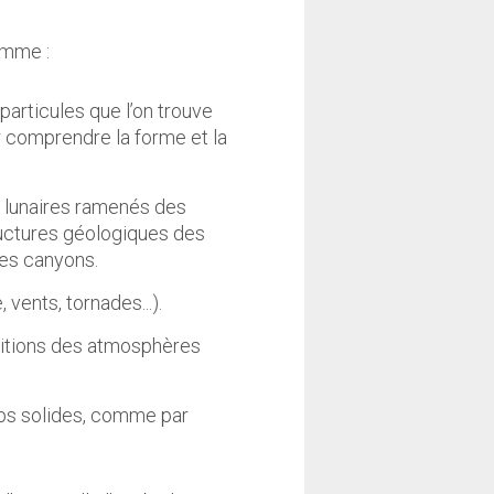
omme :
articules que l’on trouve
r comprendre la forme et la
ns lunaires ramenés des
ructures géologiques des
es canyons.
 vents, tornades...).
ositions des atmosphères
orps solides, comme par