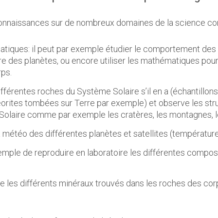
 connaissances sur de nombreux domaines de la science c
atiques: il peut par exemple étudier le comportement des p
re des planètes, ou encore utiliser les mathématiques pou
rps.
 différentes roches du Système Solaire s’il en a (échantillo
orites tombées sur Terre par exemple) et observe les st
Solaire comme par exemple les cratères, les montagnes, l
 la météo des différentes planètes et satellites (température,
 exemple de reproduire en laboratoire les différentes comp
mine les différents minéraux trouvés dans les roches des c