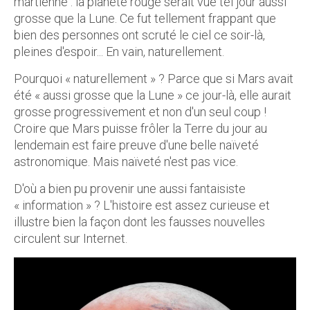
martienne : la planète rouge serait vue tel jour aussi
grosse que la Lune. Ce fut tellement frappant que
bien des personnes ont scruté le ciel ce soir-là,
pleines d'espoir... En vain, naturellement.
Pourquoi « naturellement » ? Parce que si Mars avait
été « aussi grosse que la Lune » ce jour-là, elle aurait
grosse progressivement et non d'un seul coup !
Croire que Mars puisse frôler la Terre du jour au
lendemain est faire preuve d'une belle naïveté
astronomique. Mais naïveté n'est pas vice.
D'où a bien pu provenir une aussi fantaisiste
« information » ? L'histoire est assez curieuse et
illustre bien la façon dont les fausses nouvelles
circulent sur Internet.