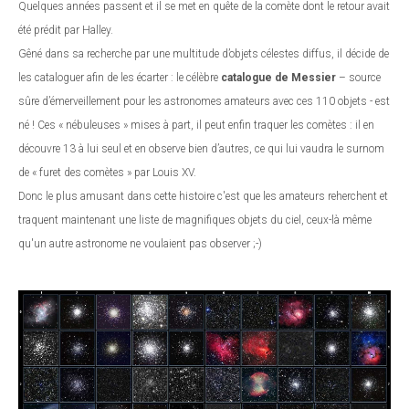
Quelques années passent et il se met en quête de la comète dont le retour avait
été prédit par Halley.
Gêné dans sa recherche par une multitude d’objets célestes diffus, il décide de
les cataloguer afin de les écarter : le célèbre
catalogue de Messier
– source
sûre d’émerveillement pour les astronomes amateurs avec ces 110 objets - est
né ! Ces « nébuleuses » mises à part, il peut enfin traquer les comètes : il en
découvre 13 à lui seul et en observe bien d’autres, ce qui lui vaudra le surnom
de « furet des comètes » par Louis XV.
Donc le plus amusant dans cette histoire c'est que les amateurs reherchent et
traquent maintenant une liste de magnifiques objets du ciel, ceux-là même
qu'un autre astronome ne voulaient pas observer ;-)