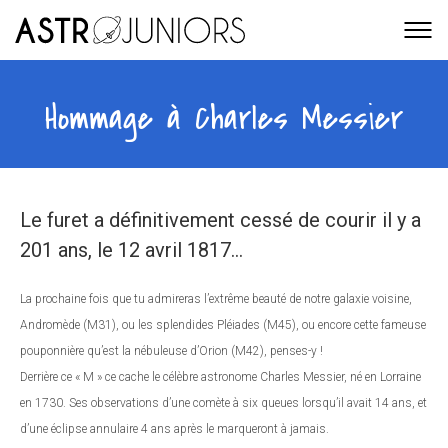
Hommage à Charles Messier
Le furet a définitivement cessé de courir il y a
201 ans, le 12 avril 1817…
La prochaine fois que tu admireras l’extrême beauté de notre galaxie voisine,
Andromède (M31), ou les splendides Pléiades (M45), ou encore cette fameuse
pouponnière qu’est la nébuleuse d’Orion (M42), penses-y !
Derrière ce « M » ce cache le célèbre astronome Charles Messier, né en Lorraine
en 1730. Ses observations d’une comète à six queues lorsqu’il avait 14 ans, et
d’une éclipse annulaire 4 ans après le marqueront à jamais.